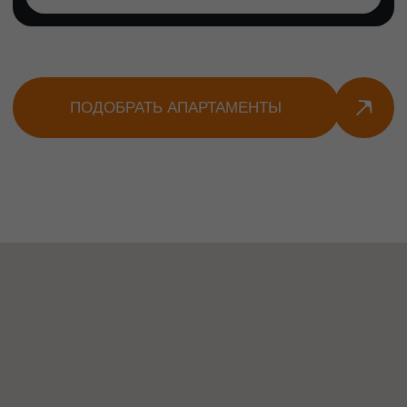
Масандровский
дворец
Изящная летняя резиденция Александра
III в окружении парка и виноградников.