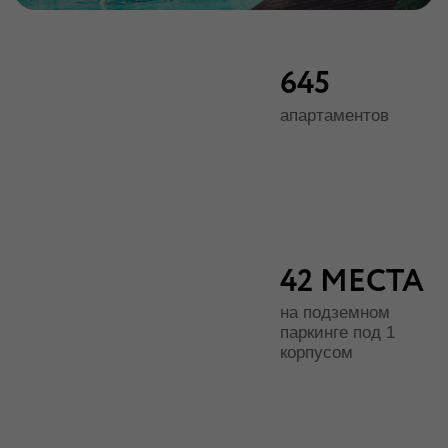
RETREAT-КОНЦЕПЦИЯ
КОМПЛЕКСА:
УЕДИНЕНИЕ, ПРИРОДА,
ЗАБОТА О СЕБЕ
Hidden — это больше, чем просто апартаменты. Это
тщательно спрятанное среди заповедных лесов
место, где вы можете полностью отключиться от
городской суеты и погрузиться в атмосферу
уединения и гармонии. Здесь тишина и приватность
становятся естественным состоянием жизни.