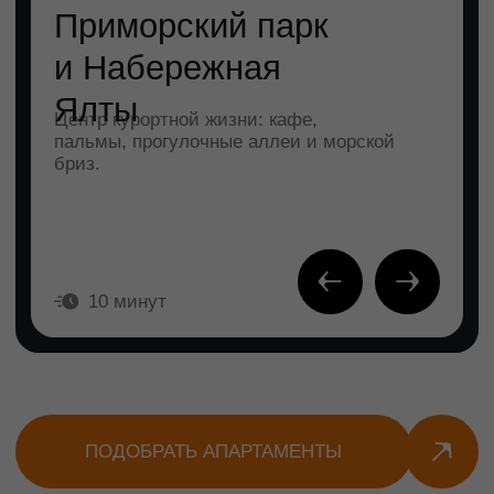
Водопад Учан-Су
Водопад Учан-Су — самый
высокий в Крыму (99,6 м),
окружён скалами и лесом у
подножья Ай-Петри