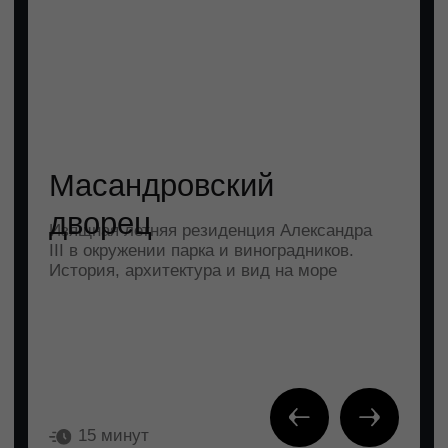
Ай-Петри и
канатная дорога
«Мисхор – Ай-
Петри»
Головокружительные виды,
прогулки по вершинам,
подвесные мосты и чистый
горный воздух
20 минут
ПОДОБРАТЬ АПАРТАМЕНТЫ
ГДЕ МОРЕ