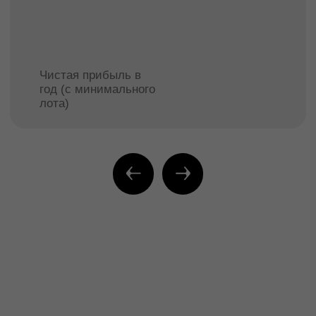
ПОСМОТРЕТЬ
О проекте Hidden Yalta
КОМПЛЕКС
АПАРТАМЕНТОВ СОСТОИТ
ИЗ 5 КОРПУСОВ ДЛЯ
ОТДЫХА С СОБСТВЕННОЙ
РАЗВИТОЙ
ИНФРАСТРУКТУРОЙ
Hidden - это уникальный проект, который
расположен по соседству с территорией
заповедника в самом сердце Южного берега
Крыма.