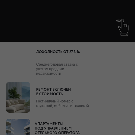
ДОХОДНОСТЬ ОТ 27,8 %
Готовый бизнес под ключ
Среднегодовая ставка с
СЕГОДНЯ МЫ ПРЕДЛАГАЕМ
учетом продажи
ВАМ УНИКАЛЬНУЮ
недвижимости
ВОЗМОЖНОСТЬ
РЕМОНТ ВКЛЮЧЕН
В СТОИМОСТЬ
Гостиничный номер с
ОТ 1,5 МЛН ₽
5 ЛЕТ
отделкой, мебелью и техникой
01
АПАРТАМЕНТЫ
ПОД УПРАВЛЕНИЕМ
ОТЕЛЬНОГО ОПЕРАТОРА