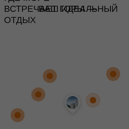
Ялтинский горно‑лесной
природный заповедник
Хвойные леса, горные тропы,
водопад Учан-Су и чистейший
воздух
10 минут
ПОДОБРАТЬ АПАРТАМЕНТЫ