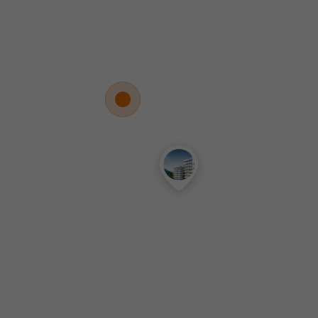
Озеро — «Караголь»
Укромные природные водоёмы в горах,
окружённые соснами и скалами.
Тишина, прохлада и виды, которых нет
у моря
15 минут