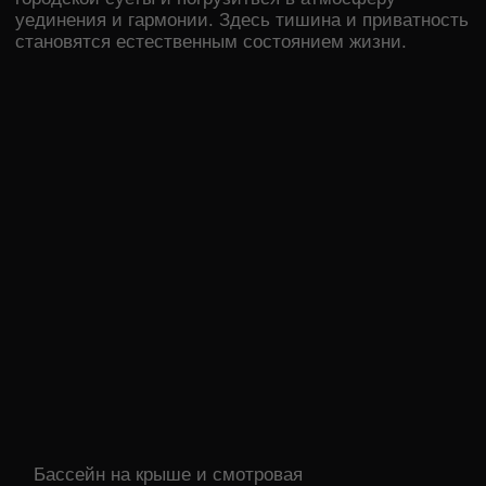
Cosmos Stay
Hidden Yalta
Находится в Ялте у подножья
горы Могаби на южном берегу
Крыма