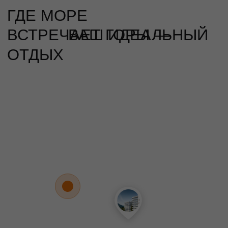
отвесной скале над морем
привлекает тысячи туристов
круглый год.
15 минут
ПОДОБРАТЬ АПАРТАМЕНТЫ
ПЛАНИРОВКИ
Студии
Угловые
Двухкомнатные