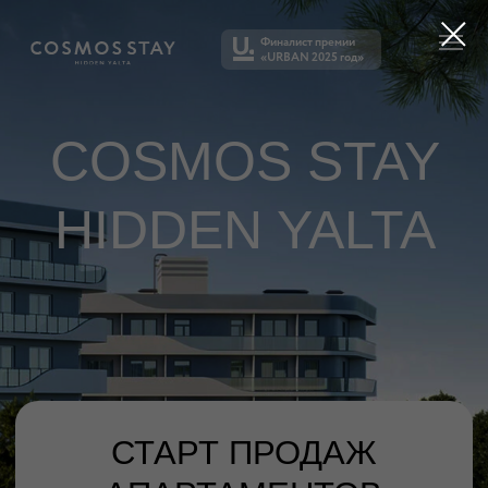
Финалист премии
«‎URBAN 2025 год»‎
COSMOS STAY
HIDDEN YALTA
СТАРТ ПРОДАЖ
АПАРТАМЕНТОВ
ОТ 14 МЛН ₽
В ЯЛТЕ
Апартаменты «под ключ»
под управлением профессиональной
команды Cosmos Hotel Group