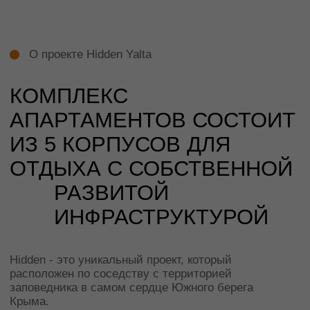
42 МЕСТА
на подземном
паркинге под 1
корпусом
93 МЕСТА
на паркинге
высотой 4
этажа