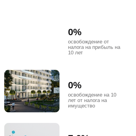
₽
Чистая прибыль в год
БИЗНЕС 12 МЕСЯЦЕВ
В ГОДУ
ГЛАВНЫХ СТРАХ ИНВЕСТОРА -
ПРОСТОЙ ОБЪЕКТА ЗИМОЙ
Cosmos Stay Hidden Yalta и
бизнес-модель
Cosmos Hotel
Group
полностью нивелируют
фактор сезонности