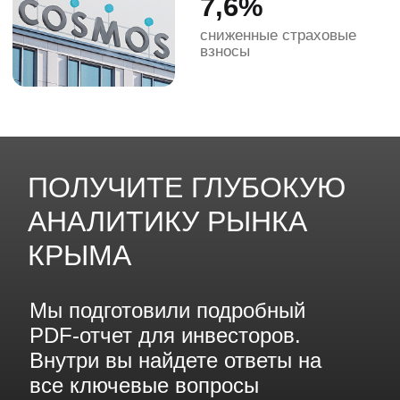
ВНЕСЕЗОННЫЙ СПРОС
Благодаря мягкому
средиземноморскому климату,
Hidden становится идеальным
местом для отдыха вне
зависимости от сезона
УНИКАЛЬНЫЙ КЛИМАТ
ЮБК
Комплекс оснащен всесезонным
термальным SPA-комплексом,
подогреваемыми бассейнами под
открытым небом и премиальными