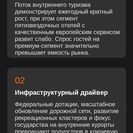
03
Ограниченный земельный
ресурс
ЮБК уникален — это узкая полоса
суши, зажатая между заповедными
горами и Черным морем. Новых
премиальных локаций для
застройки физически не появится.
Дефицит земли гарантирует
стабильное удорожание самого
квадратного метра.
КРЫМ — ЦЕНТР
ИНВЕСТИЦИЙ
В КУРОРТНУЮ
НЕДВИЖИМОСТЬ
Скачайте презентацию