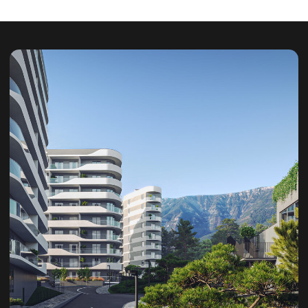
квартал
+7 863 322-10-44
Проектная документация:
Участок 4019
Участок 4020
Участок 4022
Контакты:
Telegram
Вконтакте
Дзен
Политика конфиденциальности
Согласие на обработку ПД