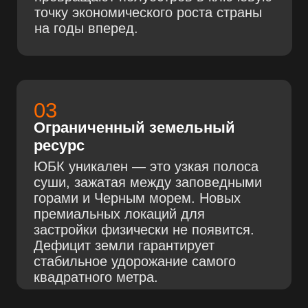
Рост стоимости м²
43
%
недвижимости в Крыму за 4 года:
30%
20%
10%
11,5%
11,3%
8,6%
7%
0
2022 год
2023 год
2024 год
2025 год
Рост стоимости аренды
75
%
номеров в Крыму за 4 года:
30%
20%
29%
28%