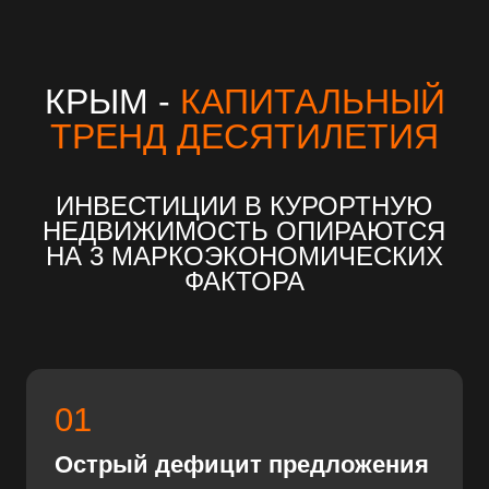
01
Острый дефицит предложения
Поток внутреннего туризма
демонстрирует ежегодный кратный
рост, при этом сегмент
пятизвездочных отелей с
качественным европейским сервисом
развит слабо. Спрос гостей на
премиум-сегмент значительно
превышает емкость рынка.
02
Инфраструктурный драйвер
Федеральные дотации, масштабное
обновление дорожной сети, развитие
рекреационных кластеров и фокус
государства на внутренние курорты
превращают полуостров в ключевую
точку экономического роста страны
на годы вперед.