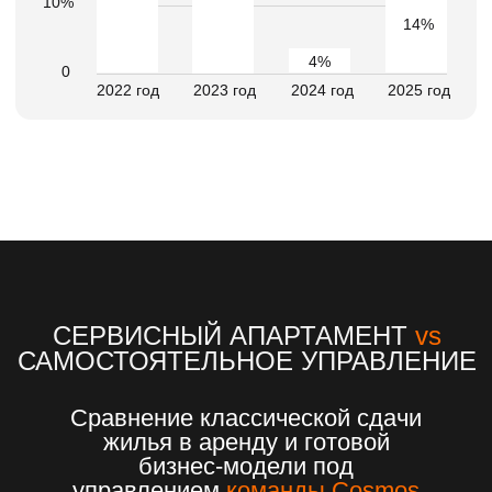
КРЫМСКОЙ СВОБОДНОЙ
ЭКОНОМИЧЕСКОЙ ЗОНЫ
0%
освобождение от
налога на прибыль на
10 лет
0%
освобождение на 10
лет от налога на
имущество
7,6%
сниженные страховые
взносы