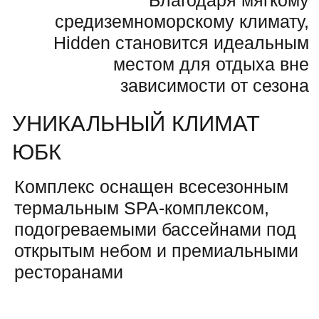
01
УПРАВЛЯЕМ
ОКАЗЫ
Сервис премиум
Номерным фондом
гостям отеля
Навигация:
Республика Крым, Ялта пгт. Ливадия, пгт.
Виноградное, ул. Магабинская, жилой