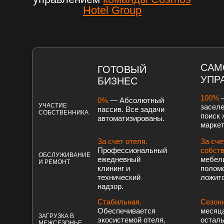
ПОЛУЧИТЕ ГЛУБОКУЮ
АНАЛИТИКУ РЫНКА
САМ
КРЫМА
ГОТОВЫЙ
УПР
БИЗНЕС
Мы подготовили подробный
100%
0%
— Абсолютный
PDF-отчет для инвесторов.
УЧАСТИЕ
заселе
пассив. Все задачи
Внутри вы найдете ответы на
СОБСТВЕННИКА
поиск 
автоматизированы.
все ключевые вопросы
маркет
За счет отеля.
За сче
+7
Профессиональный
собст
ОБСЛУЖИВАНИЕ
ежедневный
мебели
И РЕМОНТ
T
клининг и
поломо
Получить файл
технический
ложитс
P
надзор.
Стабильная.
Сезон
Обеспечивается
месяца
ВСЕ ЭТИ ФАКТОРЫ, ФИНАНСОВАЯ
ЗАГРУЗКА В
экосистемой отеля,
осталь
МОДЕЛЬ
МЕЖСЕЗОНЬЕ